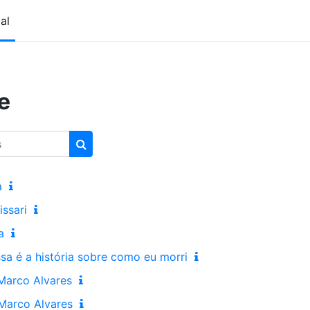
al
e
Pesquisar disciplinas
a
issari
a
sa é a história sobre como eu morri
Marco Alvares
Marco Alvares