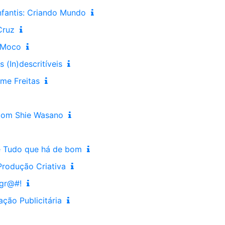
nfantis: Criando Mundo
Cruz
 Moco
s (In)descritíveis
me Freitas
com Shie Wasano
e Tudo que há de bom
Produção Criativa
sgr@#!
ção Publicitária